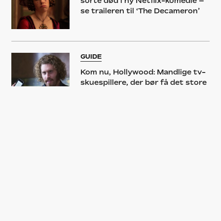
sorte død i ny Netflix-komedie –
se traileren til ‘The Decameron’
GUIDE
Kom nu, Hollywood: Mandlige tv-
skuespillere, der bør få det store
filmgennembrud
SERIE
‘Veep’ – sæson 3