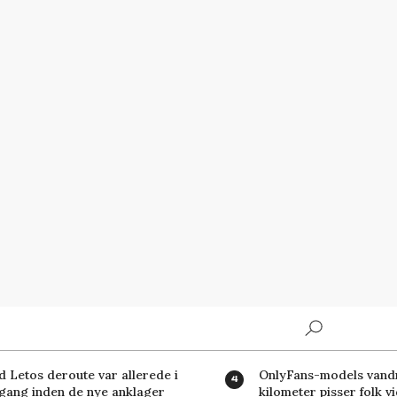
Search
d Letos deroute var allerede i
OnlyFans-models vand
 gang inden de nye anklager
kilometer pisser folk v