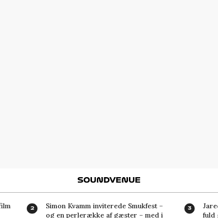
Soundvenue
ilm
Simon Kvamm inviterede Smukfest –
Jare
og en perlerække af gæster – med i
fuld