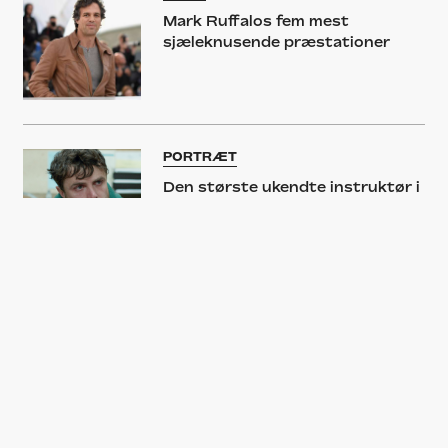
Mark Ruffalos fem mest
sjæleknusende præstationer
PORTRÆT
Den største ukendte instruktør i
Hollywood får endelig den hæder,
han fortjener
GUIDE
Top 5: Mark Ruffalo – tidens
mest undervurderede
skuespiller?