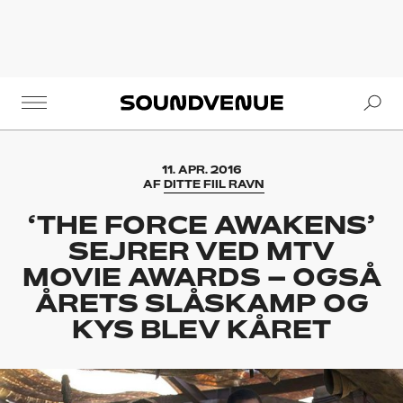
Se
Soundvenue
11. APR. 2016
AF
DITTE FIIL RAVN
‘THE FORCE AWAKENS’
SEJRER VED MTV
MOVIE AWARDS – OGSÅ
ÅRETS SLÅSKAMP OG
KYS BLEV KÅRET