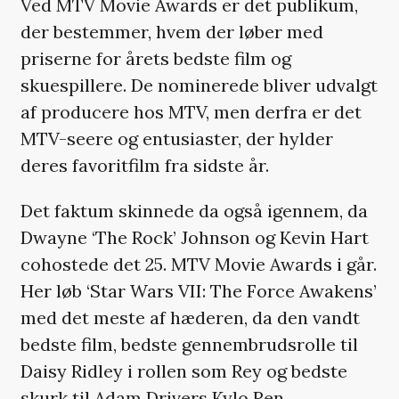
Ved MTV Movie Awards er det publikum,
der bestemmer, hvem der løber med
priserne for årets bedste film og
skuespillere. De nominerede bliver udvalgt
af producere hos MTV, men derfra er det
MTV-seere og entusiaster, der hylder
deres favoritfilm fra sidste år.
Det faktum skinnede da også igennem, da
Dwayne ‘The Rock’ Johnson og Kevin Hart
cohostede det 25. MTV Movie Awards i går.
Her løb ‘Star Wars VII: The Force Awakens’
med det meste af hæderen, da den vandt
bedste film, bedste gennembrudsrolle til
Daisy Ridley i rollen som Rey og bedste
skurk til Adam Drivers Kylo Ren.