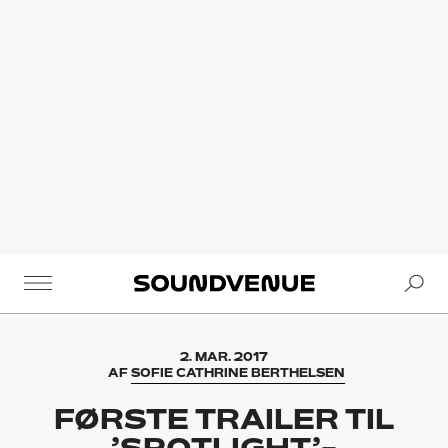
Se
Soundvenue
2. MAR. 2017
AF
SOFIE CATHRINE BERTHELSEN
FØRSTE TRAILER TIL
’SPOTLIGHT’-