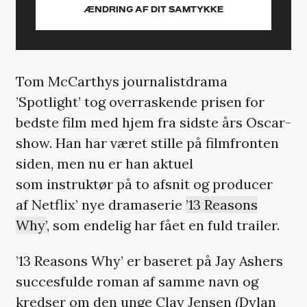
ÆNDRING AF DIT SAMTYKKE
Tom McCarthys journalistdrama
’Spotlight’ tog overraskende prisen for
bedste film med hjem fra sidste års Oscar-
show. Han har været stille på filmfronten
siden, men nu er han aktuel
som instruktør på to afsnit og producer
af Netflix’ nye dramaserie
’13 Reasons
Why’
, som endelig har fået en fuld trailer.
’13 Reasons Why’ er baseret på Jay Ashers
succesfulde roman af samme navn og
kredser om den unge Clay Jensen (Dylan