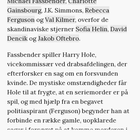
Michael Fassbender
,
Charlotte
Gainsbourg
, J.K. Simmons,
Rebecca
Ferguson
og
Val Kilmer
, overfor de
skandinaviske stjerner
Sofia Helin
,
David
Dencik
og
Jakob Oftebro
.
Fassbender spiller Harry Hole,
vicekommissær ved drabsafdelingen, der
efterforsker en sag om en forsvunden
kvinde. De mystiske omstændigheder får
Hole til at frygte, at en seriemorder er på
spil, og med hjælp fra en begavet
politiaspirant (Ferguson) begynder han at
forbinde en række gamle, uopklarede
sager i forsøget på at komme morderen i
forkøbet inden næste snefald sletter alle