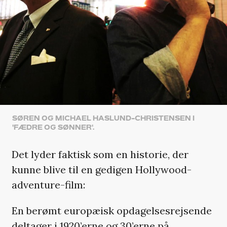
SØREN OG MICHAEL HASLUND-CHRISTENSEN I
'FÆDRE OG SØNNER'.
Det lyder faktisk som en historie, der
kunne blive til en gedigen Hollywood-
adventure-film:
En berømt europæisk opdagelsesrejsende
deltager i 1920’erne og 30’erne på