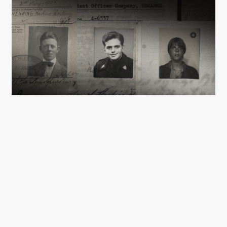
DE TRE GENERATIONER: HENNING, SØREN OG
MICHAEL HASLUND-CHRISTENSEN.
I et måske lidt for tålmodigt tempo
introduceres vi for de tre mænd i
Haslund-Christensen-familien. De to
nulevende eksemplarer er ganske
forskellige. Søren er vokset op i et miljø,
der værdsætter orden og struktur, og hvor