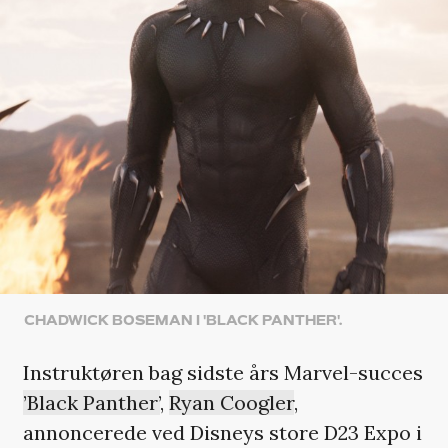
CHADWICK BOSEMAN I 'BLACK PANTHER'.
Instruktøren bag sidste års Marvel-succes
’Black Panther’
,
Ryan Coogler
,
annoncerede ved Disneys store D23 Expo i