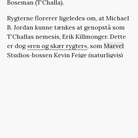
Boseman (T’Challa).
Rygterne florerer ligeledes om, at Michael
B. Jordan kunne tænkes at genopstå som
T’Challas nemesis, Erik Killmonger. Dette
er dog
»ren og skær rygter«
, som
Marvel
Studios-bossen Kevin Feige (naturligvis)
understreger.
’Black Panther’ blev den første
superheltefilm til nogensinde at deltage i
kapløbet om en Oscar med hele syv
nomineringer, heriblandt i kategorien
Bedste film. Filmen sikrede sig tre
statuetter: Bedste kostumedesign, Bedste
originale score og Bedste