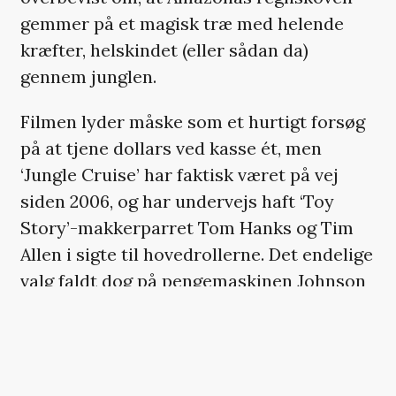
gemmer på et magisk træ med helende
kræfter, helskindet (eller sådan da)
gennem junglen.
Filmen lyder måske som et hurtigt forsøg
på at tjene dollars ved kasse ét, men
‘Jungle Cruise’ har faktisk været på vej
siden 2006, og har undervejs haft ‘Toy
Story’-makkerparret Tom Hanks og Tim
Allen i sigte til hovedrollerne. Det endelige
valg faldt dog på pengemaskinen Johnson
og altid gode Emily Blunt, mens Jaume
Collet-Serra indtager instruktørstolen.
‘Jungle Cruise’ får premiere 23. juli 2020.