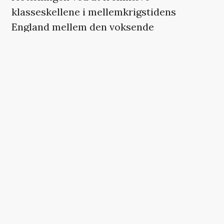
klasseskellene i mellemkrigstidens
England mellem den voksende
middelklasse, som fru de Winter
repræsenterer, og den bedagede adel, der
desperat prøver at fastholde en svindende
magtposition i samfundet. En vidunderligt
nederdrægtig Ann Dowd som den
ensomme frøken van Hopper holder
konstant sin unge selskabskvinde for nar i
filmens begyndelse. »Kvinder der fanger
mænd mellem benene, bliver hurtigt
droppet«, snerrer hun bistert, da hun
finder ud af, at det unge par skal giftes.