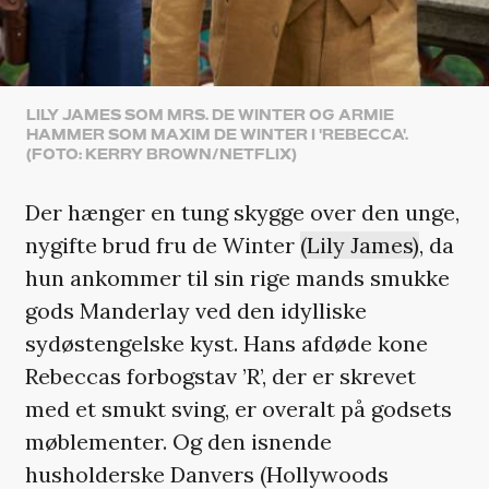
LILY JAMES SOM MRS. DE WINTER OG ARMIE
HAMMER SOM MAXIM DE WINTER I 'REBECCA'.
(FOTO: KERRY BROWN/NETFLIX)
Der hænger en tung skygge over den unge,
nygifte brud fru de Winter
(Lily James)
, da
hun ankommer til sin rige mands smukke
gods Manderlay ved den idylliske
sydøstengelske kyst. Hans afdøde kone
Rebeccas forbogstav ’R’, der er skrevet
med et smukt sving, er overalt på godsets
møblementer. Og den isnende
husholderske Danvers (Hollywoods