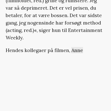
(filmholdet, red.) grine og rumstere. Jeg
var så deprimeret. Det er vel prisen, du
betaler, for at være bossen. Det var sidste
gang, jeg nogensinde har forsøgt method
(acting, red.)«, siger hun til Entertainment
Weekly.
Hendes kollegaer på filmen,
Anne
Hathaway
og
Emily Blunt
, havde dog ikke
noget problem med at se igennem Streeps
dedikerede skuespil, da de mødte hende
på settet, og Hathaway blev aldrig
intimideret af hende:
»Jeg følte altid omsorg. Hvad end hun
forsøgte at gøre for at skabe den frygt, så