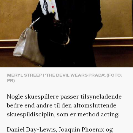
MERYL STREEP I 'THE DEVIL WEARS PRADA'. (FOTO:
PR)
Nogle skuespillere passer tilsyneladende
bedre end andre til den altomsluttende
skuespildisciplin, som er method acting.
Daniel Day-Lewis, Joaquin Phoenix og