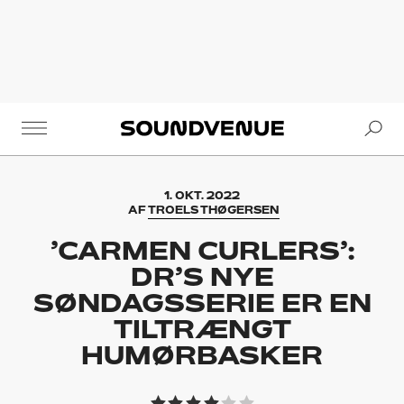
Se
Soundvenue
1. OKT. 2022
AF
TROELS THØGERSEN
’CARMEN CURLERS’:
DR’S NYE
SØNDAGSSERIE ER EN
TILTRÆNGT
HUMØRBASKER