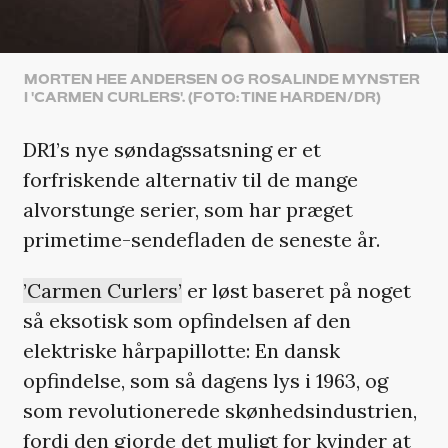
MORTEN HEE ANDERSEN OG ROSALINDE MYNSTER
I 'CARMEN CURLERS'. (FOTO: TINE HARDEN/DR)
DR1’s nye søndagssatsning er et
forfriskende alternativ til de mange
alvorstunge serier, som har præget
primetime-sendefladen de seneste år.
’Carmen Curlers’
er løst baseret på noget
så eksotisk som opfindelsen af den
elektriske hårpapillotte: En dansk
opfindelse, som så dagens lys i 1963, og
som revolutionerede skønhedsindustrien,
fordi den gjorde det muligt for kvinder at