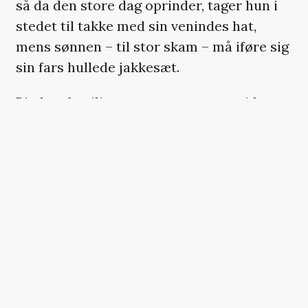
så da den store dag oprinder, tager hun i
stedet til takke med sin venindes hat,
mens sønnen – til stor skam – må iføre sig
sin fars hullede jakkesæt.
Birthes familie repræsenterer samtidens
underklasse. De er uden uddannelse,
fattige, og social mobilitet er aldrig en
realistisk mulighed – indtil det en dag
bliver en nødvendighed, da en
familietragedie tvinger Birthe ud på
arbejdsmarkedet.