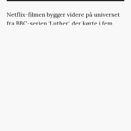
Netflix-filmen bygger videre på universet
fra BBC-serien ‘Luther’, der kørte i fem
sæsoner. Her får Elba selskab af stærke
medspillere som
Andy Serkis
, Cynthia
Erivo og Dermot Crowley, der gør
comeback som Martin Schenk.
Flere af folkene bag BBC-serien ’Luther’
går igen, heriblandt skaberen Neil Cross,
der også har skrevet manuskriptet til
filmen, mens
Jamie Payne
igen er med som
instruktør.
Selvom den rå Luther ikke er bange for at