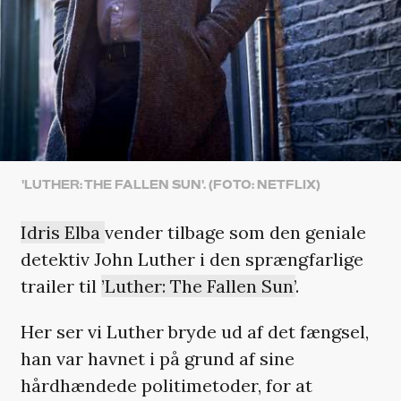
'LUTHER: THE FALLEN SUN'. (FOTO: NETFLIX)
Idris Elba
vender tilbage som den geniale
detektiv John Luther i den sprængfarlige
trailer til
’Luther: The Fallen Sun’
.
Her ser vi Luther bryde ud af det fængsel
,
han var havnet i på grund af sine
hårdhændede politimetoder, for at