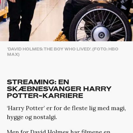
'DAVID HOLMES: THE BOY WHO LIVED'. (FOTO: HBO
MAX)
STREAMING: EN
SKÆBNESVANGER HARRY
POTTER-KARRIERE
‘Harry Potter’ er for de fleste lig med magi,
hygge og nostalgi.
Men for David Holmes har filmene en