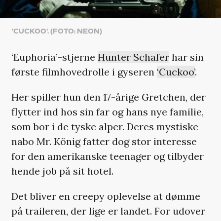
'CUCKOO'. (FOTO: NEON)
‘Euphoria’-stjerne
Hunter Schafer
har sin
første filmhovedrolle i gyseren
‘Cuckoo’
.
Her spiller hun den 17-årige Gretchen, der
flytter ind hos sin far og hans nye familie,
som bor i de tyske alper. Deres mystiske
nabo Mr. König fatter dog stor interesse
for den amerikanske teenager og tilbyder
hende job på sit hotel.
Det bliver en creepy oplevelse at dømme
på traileren, der lige er landet. For udover