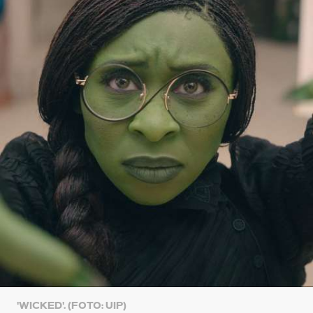
'WICKED'. (FOTO: UIP)