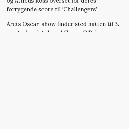
og Atticus Ross overset for deres
forrygende score til ‘Challengers’.
Årets Oscar-show finder sted natten til 3.
marts dansk tid med Conan O’Brien som
vært.
OSCAR-NOMINERINGERNE
2025
Bedste film
Emilia Perez
Conclave
Anora
The Brutalist
A Complete Unknown