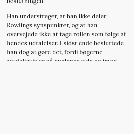
beslutningen.
Han understreger, at han ikke deler
Rowlings synspunkter, og at han
overvejede ikke at tage rollen som følge af
hendes udtalelser. I sidst ende besluttede
han dog at gøre det, fordi bøgerne
»tydeligvis er på englenes side og imod
intolerance og snæversynethed«.
Efter Lithgows medskuespiller i filmen
’Jimpa’, Aud Mason-Hyde, i februar
kritiserede ham for at tage rollen, har
Litgow accepteret, at i »hvert interview,
jeg kommer til at lave, resten af mit liv,
kommer det til at blive bragt op«.