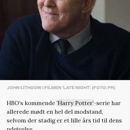
JOHN LITHGOW I FILMEN 'LATE NIGHT'. (FOTO: PR)
HBO’s kommende
’Harry Potter’
-serie har
allerede mødt en hel del modstand,
selvom der stadig er et lille års tid til dens
udgivelse.