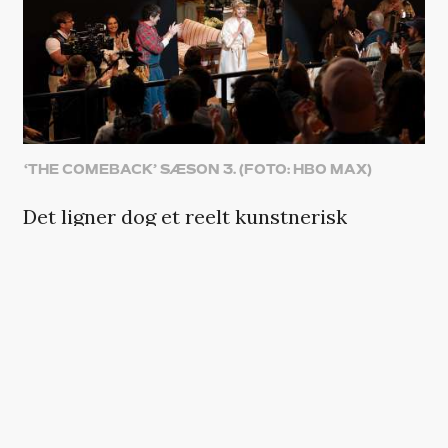
‘THE COMEBACK’ SÆSON 3. (FOTO: HBO MAX)
Det ligner dog et reelt kunstnerisk
comeback, da den rødhårede skuespiller
hives med ind i en ny sitcom, hvor hun
både får hovedrollen og en catchy
catchphrase.
Men som kanalchefen (Andrew Scott, en af
de mange imponerende cameos) afslører,
er den nye serie skrevet af AI. Gisp.