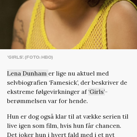
'GIRLS'. (FOTO: HBO)
Lena Dunham
er lige nu aktuel med
selvbiografien ‘Famesick’, der beskriver de
ekstreme følgevirkninger af
‘Girls’
-
berømmelsen var for hende.
Hun er dog også klar til at vække serien til
live igen som film, hvis hun får chancen.
Det joker hun i hvert fald med i
et nyt