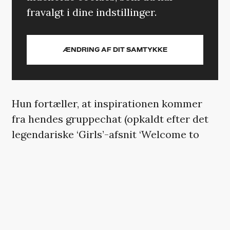
fravalgt i dine indstillinger.
ÆNDRING AF DIT SAMTYKKE
Hun fortæller, at inspirationen kommer
fra hendes gruppechat (opkaldt efter det
legendariske ‘Girls’-afsnit ‘Welcome to
Bushwick aka The Crackcident’) med sine
tidligere castmedlemmer, Allison
Williams, Jemima Kirk, Zosia Mamet og
Andrew Rannells, som spillede vennen
Elijah.