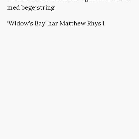
med begejstring.
‘Widow’s Bay’ har Matthew Rhys i
hovedrollen som borgmesteren Tom
Loftis, der ønsker at gøre den lille ø
Widow’s Bay udenfor til en turistmekka.
Der er bare det problem, at den er helt
vildt hjemsøgt af et hav af ånde onder.
Anmelder Frida Bay Lorentsen
uddelte
fem stjerner til serien
og kaldte den en
»unik gyserkomedieserie«, mens
filmredaktør Jacob Ludvigsen beskrev et
særligt øjeblik som et af de mest
uforglemmelige
, han nogensinde har set i