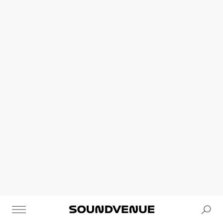
Se
Soundvenue