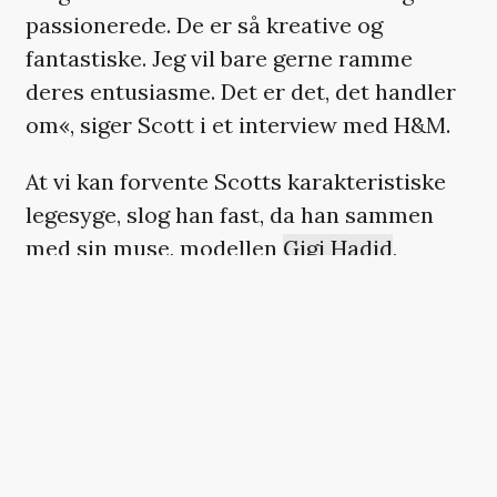
passionerede. De er så kreative og
fantastiske. Jeg vil bare gerne ramme
deres entusiasme. Det er det, det handler
om«, siger Scott
i et interview med H&M
.
At vi kan forvente Scotts karakteristiske
legesyge, slog han fast, da han sammen
med sin muse, modellen
Gigi Hadid
,
annoncerede H&M-samarbejdet via
Instagram Live. De var nemlig begge
iklædt dele af kollektionen.