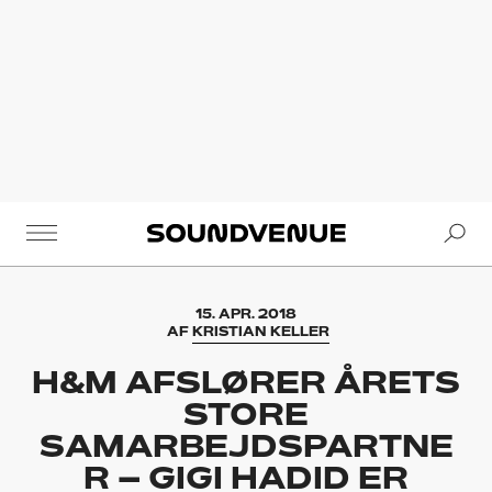
Se
Soundvenue
15. APR. 2018
AF
KRISTIAN KELLER
H&M AFSLØRER ÅRETS
STORE
SAMARBEJDSPARTNE
R – GIGI HADID ER