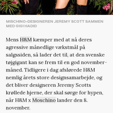
MISCHINO-DESIGNEREN JEREMY SCOTT SAMMEN
MED GIGI HADID
Mens
H&M
kæmper med at nå deres
agressive månedlige vækstmål på
salgssiden, så lader det til, at den svenske
tøjgigant kan se frem til en god november-
måned. Tidligere i dag afslørede H&M
nemlig årets store designsamarbejde, og
det bliver designeren Jeremy Scotts
krøllede hjerne, der skal sørge for hypen,
når H&M x
Moschino
lander den 8.
november.