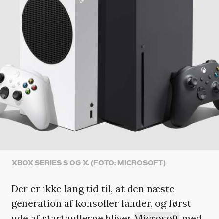
XBOX SERIES S OG X. (FOTO: MICROSOFT)
Der er ikke lang tid til, at den næste
generation af konsoller lander, og først
ude af starthullerne bliver
Microsoft
med