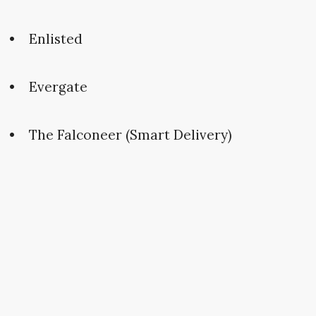
Enlisted
Evergate
The Falconeer (Smart Delivery)
Fortnite
Forza Horizon 4 (Xbox Game Pass +
Smart Delivery)
Gears 5 (Xbox Game Pass + Smart