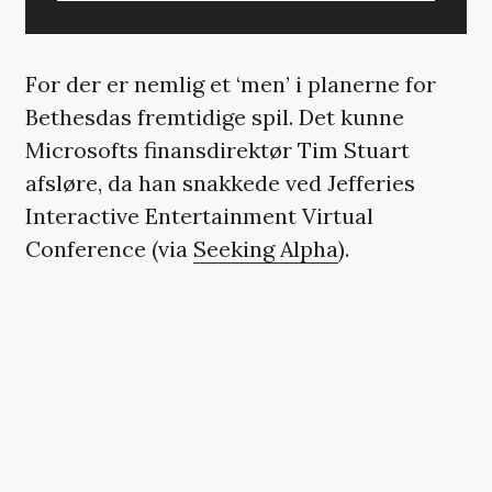
For der er nemlig et ‘men’ i planerne for
Bethesdas fremtidige spil. Det kunne
Microsofts finansdirektør Tim Stuart
afsløre, da han snakkede ved Jefferies
Interactive Entertainment Virtual
Conference (via
Seeking Alpha
).
Her bekræftede han, at selvom Bethesdas
spil vil udkomme på andre platforme end
Microsofts, så vil der formentlig være
restriktioner.
»Når vi taler om Bethesda, vil vi fortsat