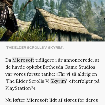
'THE ELDER SCROLLS V: SKYRIM'.
Da
Microsoft
tidligere i år annoncerede, at
de havde opkøbt Bethesda Game Studios,
var vores første tanke: »Får vi så aldrig en
‘The Elder Scrolls V:
Skyrim
’-efterfølger på
PlayStation?«
Nu løfter Microsoft lidt af sløret for deres