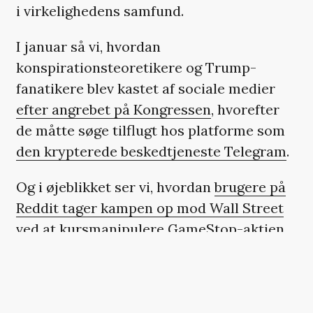
i virkelighedens samfund.
I januar så vi, hvordan
konspirationsteoretikere og Trump-
fanatikere blev kastet af sociale medier
efter angrebet på Kongressen
, hvorefter
de måtte søge tilflugt hos platforme som
den krypterede beskedtjeneste Telegram
.
Og i øjeblikket ser vi, hvordan
brugere på
Reddit tager kampen op mod Wall Street
ved at kursmanipulere GameStop-aktien
for at tvinge hedgefonde i knæ.
Fælles for begge eksempler er, at når
medierne dækker disse – for mange