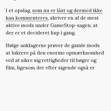
I et opslag,
som nu er låst og dermed ikke
kan kommenteres
, skriver en af de mest
aktive mods under GameStop-sagen, at
der er et decideret kup i gang.
Ifølge anklagerne prøver de gamle mods
at lukrere på den enorme opmærksomhed
ved at sikre sig rettigheder til bøger og
film, ligesom der efter sigende også er
planer om kryptovaluta.
»I fortjener at vide, at dette forum er ved
at blive forrådt fra flere sider af folk helt
oppe i toppen, og at alle under dem er
knuste og bare vil have dem fjernet«,