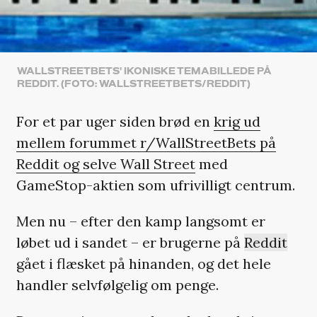
WALLSTREETBETS' IKONISKE TEMABILLEDE PÅ
REDDIT. (FOTO: WALLSTREETBETS/REDDIT)
For et par uger siden brød en
krig ud
mellem forummet r/WallStreetBets på
Reddit og selve Wall Street
med
GameStop-aktien som ufrivilligt centrum.
Men nu – efter den kamp langsomt er
løbet ud i sandet – er brugerne på
Reddit
gået i flæsket på hinanden, og det hele
handler selvfølgelig om penge.