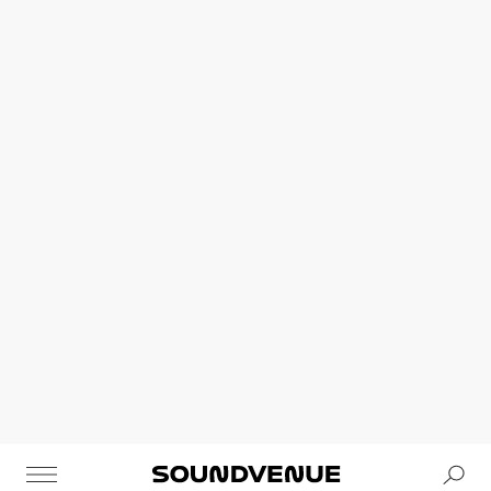
Se
Soundvenue