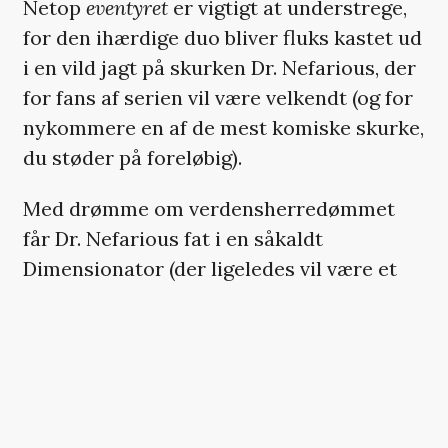
Netop
eventyret
er vigtigt at understrege,
for den ihærdige duo bliver fluks kastet ud
i en vild jagt på skurken Dr. Nefarious, der
for fans af serien vil være velkendt (og for
nykommere en af de mest komiske skurke,
du støder på foreløbig).
Med drømme om verdensherredømmet
får Dr. Nefarious fat i en såkaldt
Dimensionator (der ligeledes vil være et
glædeligt gensyn for fans), som kan åbne
op til andre dimensioner, og så starter den
vilde færd.