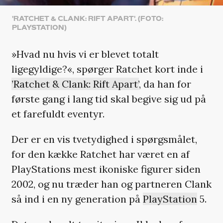
'RATCHET & CLANK: RIFT APART'. (FOTO:
PLAYSTATION)
»Hvad nu hvis vi er blevet totalt
ligegyldige?«, spørger Ratchet kort inde i
’Ratchet & Clank: Rift Apart’
, da han for
første gang i lang tid skal begive sig ud på
et farefuldt eventyr.
Der er en vis tvetydighed i spørgsmålet,
for den kække Ratchet har været en af
PlayStations mest ikoniske figurer siden
2002, og nu træder han og partneren Clank
så ind i en ny generation på
PlayStation
5.