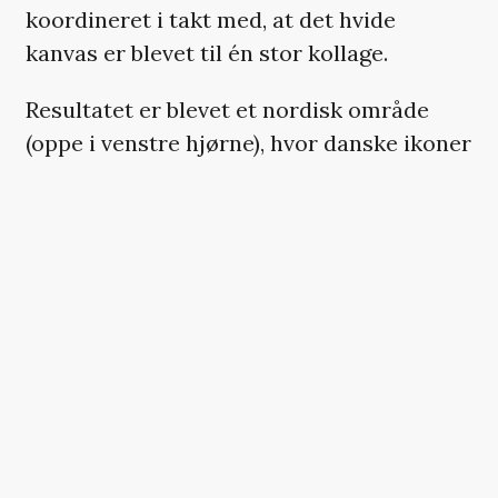
koordineret i takt med, at det hvide
kanvas er blevet til én stor kollage.
Resultatet er blevet et nordisk område
(oppe i venstre hjørne), hvor danske ikoner
og symboler pryder forskellige udgaver af
Dannebrog.
Således er der blevet plads til
personligheder lige fra Bamse, Kylling og
Ælling, Olsen-banden, Holger Danske, Den
lille havfrue, Kaj og Andrea samt John
Dillermand, der snor sig som en rød- og
hvidfarvet landegrænse gennem
landskabet.