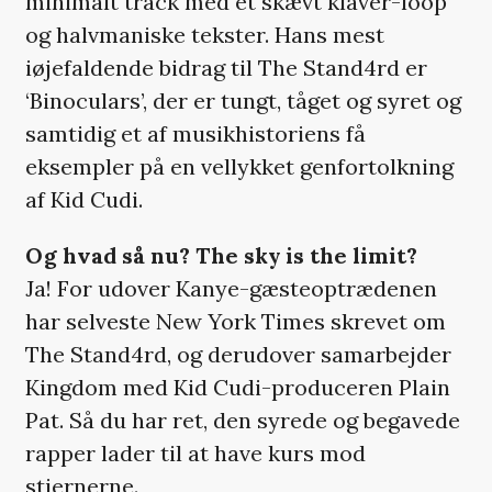
minimalt track med et skævt klaver-loop
og halvmaniske tekster. Hans mest
iøjefaldende bidrag til The Stand4rd er
‘Binoculars’, der er tungt, tåget og syret og
samtidig et af musikhistoriens få
eksempler på en vellykket genfortolkning
af Kid Cudi.
Og hvad så nu? The sky is the limit?
Ja! For udover Kanye-gæsteoptrædenen
har selveste New York Times skrevet om
The Stand4rd, og derudover samarbejder
Kingdom med Kid Cudi-produceren Plain
Pat. Så du har ret, den syrede og begavede
rapper lader til at have kurs mod
stjernerne.