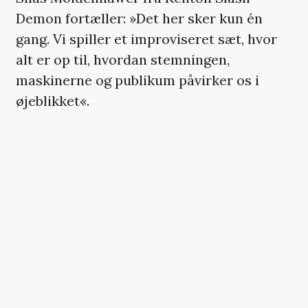
Demon fortæller: »Det her sker kun én
gang. Vi spiller et improviseret sæt, hvor
alt er op til, hvordan stemningen,
maskinerne og publikum påvirker os i
øjeblikket«.
Følg Facebook-eventet
HER
.
Soundvenue og Prxjects præsenterer: Kenton
Slash Demon & Dark Matters
28
. januar
Nikolaj Kunsthal, København
Billetpris 40 kr. (Billetter
HER
– der er kun
250 i salg)
OBS: Publikum bedes iklæde sig så mørkt tøj