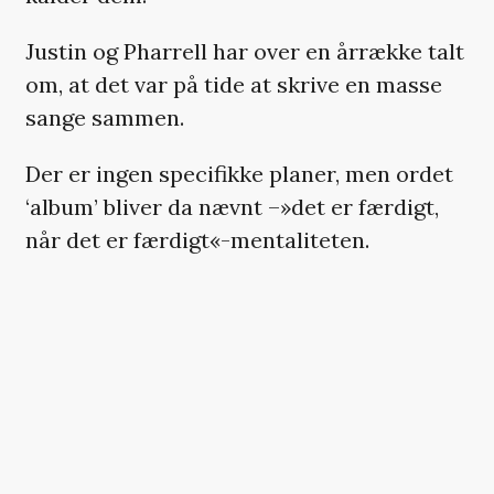
Justin og Pharrell har over en årrække talt
om, at det var på tide at skrive en masse
sange sammen.
Der er ingen specifikke planer, men ordet
‘album’ bliver da nævnt –»det er færdigt,
når det er færdigt«-mentaliteten.
Justin har talt med Abel
(The Weeknd)
om
at lave et samarbejde: »Han arbejder på et
nyt album nu – jeg ved ikke, om det var
meningen, at jeg skulle sige det der«.
Pharrell og The Neptunes-makkeren Chad