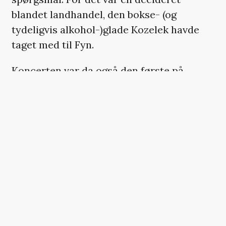
blandet landhandel, den bokse- (og
tydeligvis alkohol-)glade Kozelek havde
taget med til Fyn.
Koncerten var da også den første på
turnéen, fik han flere gange fortalt, og det
lod sig mærke. Keyboardspilleren, der sad
med nodeark for at kunne klimpre med, og
trommeslageren fulgtes ofte ikke ad, og
selv om det såmænd kan være
charmerende nok med denne slags
vaklende saloon-folk, så endte det oftest
mere rodet end råt, når der gik øvelokale i
den på scenen.