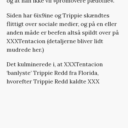
og at han ikke vil »promovere pædofile«.
Siden har 6ix9ine og Trippie skændtes
flittigt over sociale medier, og på en eller
anden måde er beefen altså spildt over på
XXXTentacion (detaljerne bliver lidt
mudrede her.)
Det kulminerede i, at XXXTentacion
‘banlyste’ Trippie Redd fra Florida,
hvorefter Trippie Redd kaldte XXX
en »pussy«. Senest hang XXXTentacion ud
med 6ix9ine – måske som en provokation
mod Trippie?
Meget forvirrende og ret så småligt med