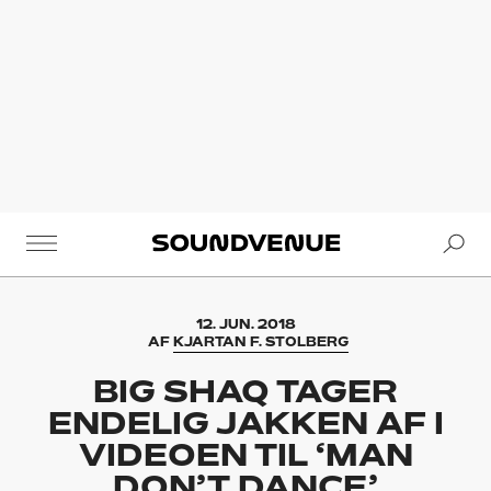
Se
Soundvenue
12. JUN. 2018
AF
KJARTAN F. STOLBERG
BIG SHAQ TAGER
ENDELIG JAKKEN AF I
VIDEOEN TIL ‘MAN
DON’T DANCE’