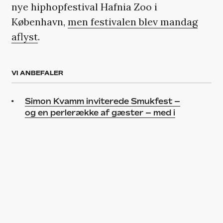
nye hiphopfestival Hafnia Zoo i
København,
men festivalen blev mandag
aflyst
.
VI ANBEFALER
Simon Kvamm inviterede Smukfest –
og en perlerække af gæster – med i
øvelokalet
Andreas Odbjerg tog et vovet valg på
Grøn – det betalte sig
TRENDING