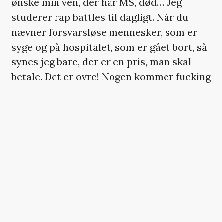
ønske min ven, der har MS, død… Jeg
studerer rap battles til dagligt. Når du
nævner forsvarsløse mennesker, som er
syge og på hospitalet, som er gået bort, så
synes jeg bare, der er en pris, man skal
betale. Det er ovre! Nogen kommer fucking
til at slå dig i dit fucking ansigt«, uddyber
rapperen om T’s diss-track.
Han han dog også nogle rosende ord til
Pusha-T og ‘The Story of Adidon’. Sådan
da: »Sangen var skrald, synes jeg, men det
var noget af et skaktræk«, siger Drake.
Senere i episoden fortæller Drake,
hvordan hans beef med Kanye begyndte.