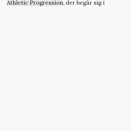
Athletic Progression
, der begår sig i
interessante blandinger af neo-soul, jazz
og hiphop. Gruppen har ikke udgivet
meget op til debutpladen, men det er værd
at tjekke det afslappede og forførende
titelnummer ’Dark Smoke’ med soulede
vokaler fra Minna Forouzandeh.
Hør via Spotify
HER
eller Apple Music
HER
.
HER SKULLE DER VÆRE
EN VIDEO, MEN DU KAN
IKKE SE DEN
Den er ikke tilgængelig, da den kan