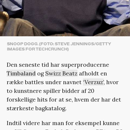
SNOOP DOGG. (FOTO: STEVE JENNINGS/GETTY
IMAGES FOR TECHCRUNCH)
Den seneste tid har superproducerne
Timbaland
og
Swizz Beatz
afholdt en
række battles under navnet
‘Verzuz’
, hvor
to kunstnere spiller bidder af 20
forskellige hits for at se, hvem der har det
stærkeste bagkatalog.
Indtil videre har man for eksempel kunne