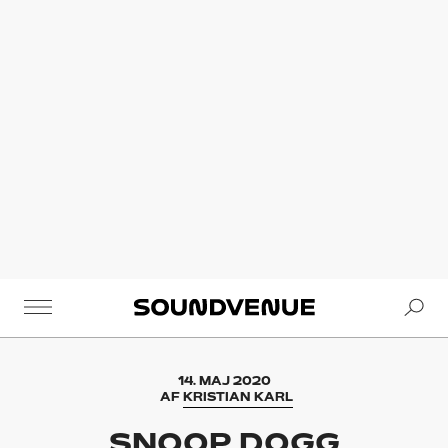
Se
Soundvenue
14. MAJ 2020
AF
KRISTIAN KARL
SNOOP DOGG