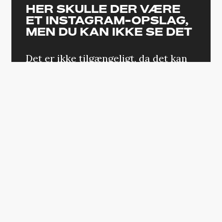
HER SKULLE DER VÆRE
ET INSTAGRAM-OPSLAG,
MEN DU KAN IKKE SE DET
Det er ikke tilgængeligt, da det kan
indeholde cookies, som du har
fravalgt i dine indstillinger.
ÆNDRING AF DIT SAMTYKKE
På Instagram
giver gode gamle Snoop
også sine tanker om, hvem der har været
kongen af New York gennem årene
(spoiler alert: han nævner ikke 6ix9ine).