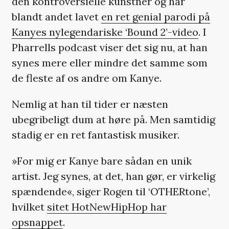
den kontroversielle kunstner og har
blandt andet lavet
en ret genial parodi på
Kanyes nylegendariske ‘Bound 2’-video
. I
Pharrells podcast viser det sig nu, at han
synes mere eller mindre det samme som
de fleste af os andre om Kanye.
Nemlig at han til tider er næsten
ubegribeligt dum at høre på. Men samtidig
stadig er en ret fantastisk musiker.
»For mig er Kanye bare sådan en unik
artist. Jeg synes, at det, han gør, er virkelig
spændende«, siger Rogen til ‘OTHERtone’,
hvilket
sitet HotNewHipHop har
opsnappet
.