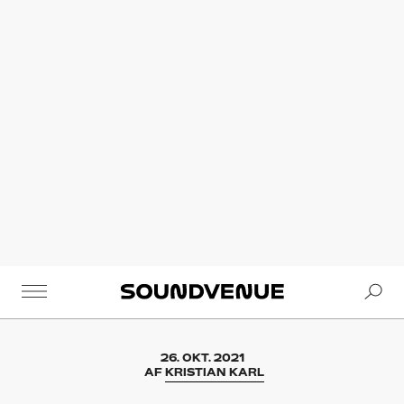
Se
Soundvenue
26. OKT. 2021
AF
KRISTIAN KARL