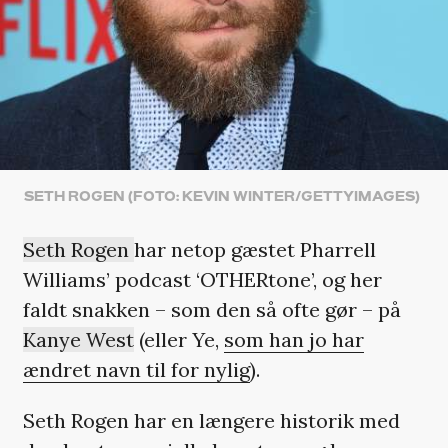
SETH ROGEN (FOTO: KEVIN WINTER/GETTYIMAGES)
Seth Rogen
har netop gæstet Pharrell
Williams’ podcast ‘OTHERtone’, og her
faldt snakken – som den så ofte gør – på
Kanye West
(eller Ye,
som han jo har
ændret navn til for nylig
).
Seth Rogen har en længere historik med