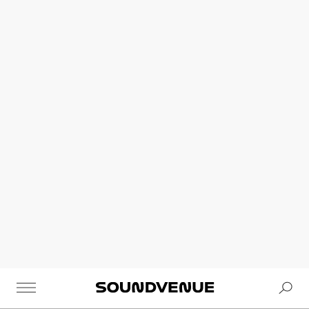
Se
Soundvenue