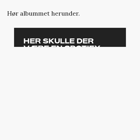
Hør albummet herunder.
HER SKULLE DER
VÆRE EN SPOTIFY-
PLAYER, MEN DU KAN
IKKE SE DEN
Den er ikke tilgængelig, da den
kan indeholde cookies, som du
har fravalgt i dine indstillinger.
ÆNDRING AF DIT SAMTYKKE