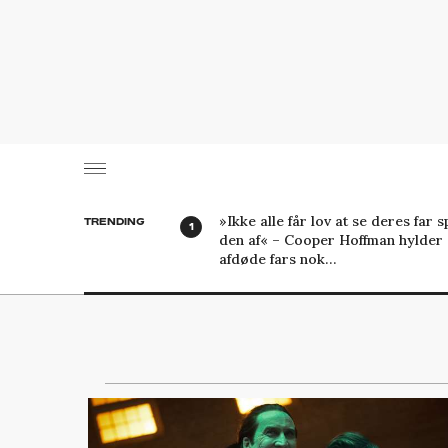
»Ikke alle får lov at se deres far sp
TRENDING
den af« – Cooper Hoffman hylder 
afdøde fars nok…