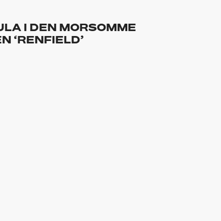
ULA I DEN MORSOMME
N ‘RENFIELD’
DRACULA I NY BLOCKBUSTER