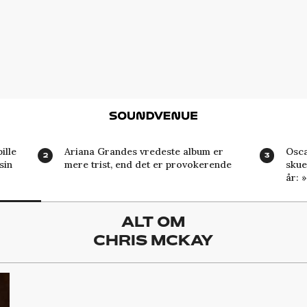
Soundvenue
ille
Ariana Grandes vredeste album er
Osca
sin
mere trist, end det er provokerende
skue
år: 
ALT OM
CHRIS MCKAY