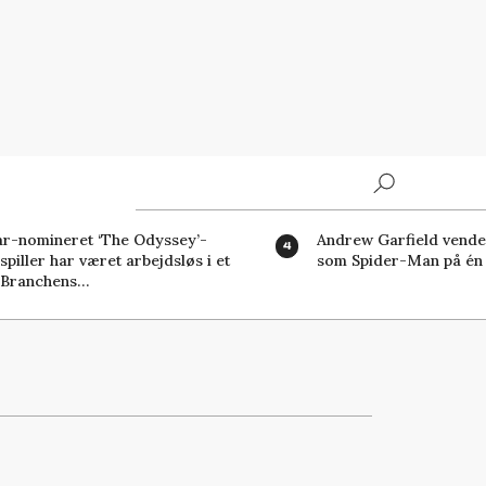
Search
r-nomineret ‘The Odyssey’-
Andrew Garfield vender
spiller har været arbejdsløs i et
som Spider-Man på én 
»Branchens…