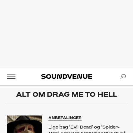
Se
Soundvenue
ALT OM
DRAG ME TO HELL
ANBEFALINGER
Lige bag ’Evil Dead’ og ’Spider-