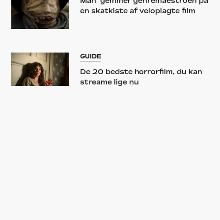
Man’ gemmer genremaestroen på
en skatkiste af veloplagte film
GUIDE
De 20 bedste horrorfilm, du kan
streame lige nu
NYHED
Internettets dom: Her er
århundredets 10 bedste
gyserfilm