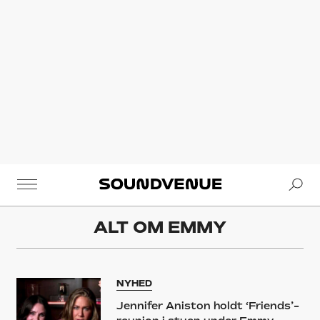
Se
Soundvenue
ALT OM
EMMY
NYHED
Jennifer Aniston holdt ‘Friends’-