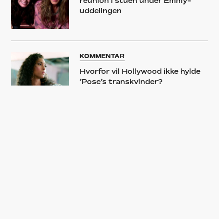
reunion i stuen under Emmy-
uddelingen
KOMMENTAR
Hvorfor vil Hollywood ikke hylde
’Pose’s transkvinder?
NYHED
Premieren på ‘Fargo’ sæson 4
udskydes på ubestemt tid