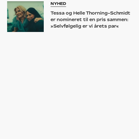
NYHED
Tessa og Helle Thorning-Schmidt
er nomineret til en pris sammen:
»Selvfølgelig er vi årets par«
NYHED
Selv hvis Helle Thorning-Schmidt
fortsat var statsminister, ville
hun stadig have været med i
‘Blæstegnen’-video
KOMMENTAR
»Helle-pigen, hun ryger smøger«:
En kort tidslinje over Thorning-
Schmidts kærlighedsaffære med
rap