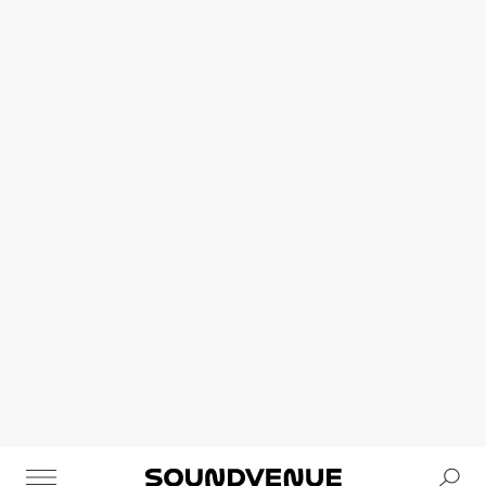
Se
Soundvenue