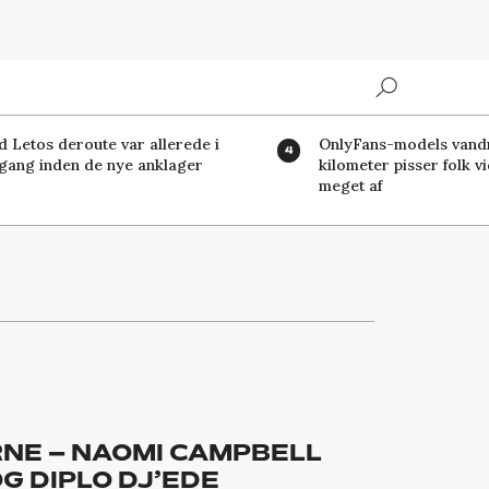
Search
d Letos deroute var allerede i
OnlyFans-models vand
 gang inden de nye anklager
kilometer pisser folk v
meget af
NE – NAOMI CAMPBELL
 DIPLO DJ’EDE