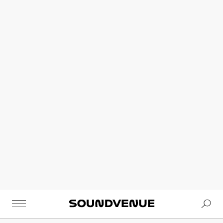
Se
Soundvenue