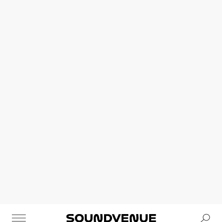
Se
Soundvenue