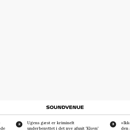
Soundvenue
e
Ugens gæst er kriminelt
»Ikke
ede
underbenyttet i det nye afsnit 'Klovn'
den 