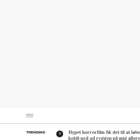
Hypet horrorfilm fik det til at løb
TRENDING
koldt ned ad ryggen på mig aller