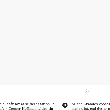
Search
 alle får lov at se deres far spille
Ariana Grandes vredes
af« – Cooper Hoffman hylder sin
mere trist, end det er