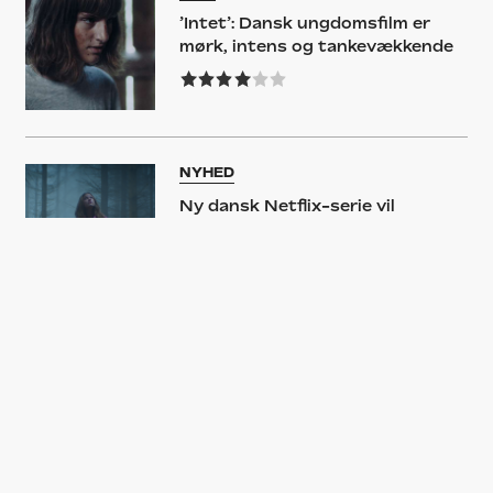
’Intet’: Dansk ungdomsfilm er
mørk, intens og tankevækkende
NYHED
Ny dansk Netflix-serie vil
skræmme julesokkerne af dig –
se traileren til ‘Nisser’
FILM
’Harpiks’: Ny dansk film har
scener så frastødende, at de er
umulige at glemme