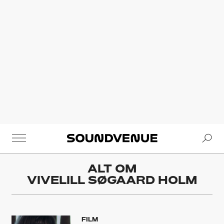
Se
Soundvenue
ALT OM
VIVELILL SØGAARD HOLM
FILM