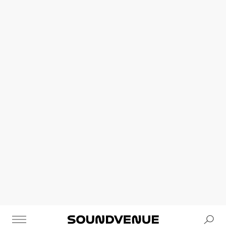
Se
Soundvenue