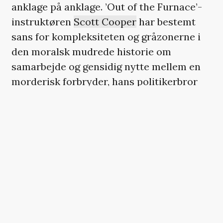
anklage på anklage. ’Out of the Furnace’-
instruktøren
Scott Cooper
har bestemt
sans for kompleksiteten og gråzonerne i
den moralsk mudrede historie om
samarbejde og gensidig nytte mellem en
morderisk forbryder, hans politikerbror
(ærkebritiske Benedict Cumberbatch med
en overbevisende Boston-dialekt) og
ærgerrige FBI-folk. Bulger leverer
sparsomme informationer om byens
italienske mafiaklan, alt imens
barndomsvennen og FBI-agenten Connolly
holder hånden over ham og selv stiger i
graderne. Det er jo svært at sige nej til
guldur, et skarpt jakkesæt og en ny bil. Joel